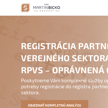
Skip
to
content
REGISTRÁCIA PART
VEREJNÉHO SEKTOR
RPVS – OPRÁVNENÁ
Poskytneme Vám komplexné služby op
potreby registrácie do registra partn
sektora.
OBJEDNAŤ KOMPLETNÚ ANALÝZU