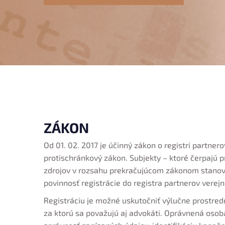
ZÁKON
Od 01. 02. 2017 je účinný zákon o registri partnero
protischránkový zákon. Subjekty – ktoré čerpajú p
zdrojov v rozsahu prekračujúcom zákonom stanove
povinnosť registrácie do registra partnerov verej
Registráciu je možné uskutočniť výlučne prostre
za ktorú sa považujú aj advokáti. Oprávnená osob