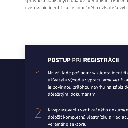
správnosť zapísaných údajov, identifikáciu koneč
overovanie identifikácie konečného užívateľa výh
POSTUP PRI REGISTRÁCII
Na základe požiadavky klienta identi
užívateľa výhod a vypracujeme verifik
je povinnou prílohou návrhu na zápis d
dôležitými dokumentmi.
K vypracovaniu verifikačného dokume
doložiť kompletnú vlastnícku a riadiac
verejného sektora.