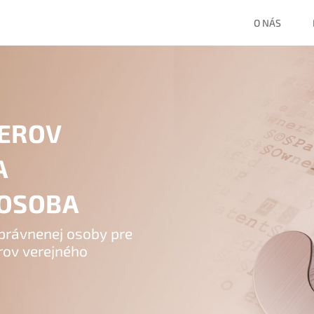
O NÁS
NEROV
A
 OSOBA
rávnenej osoby pre
erov verejného