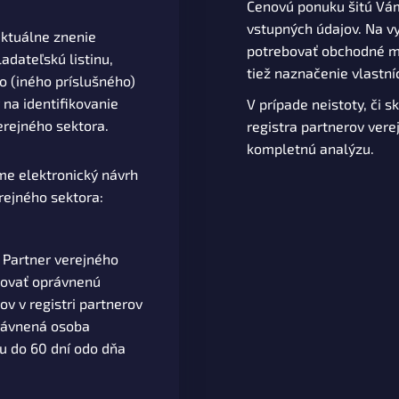
Cenovú ponuku šitú Vá
vstupných údajov. Na 
ktuálne znenie
potrebovať obchodné me
adateľskú listinu,
tiež naznačenie vlastníc
o (iného príslušného)
na identifikovanie
V prípade neistoty, či 
erejného sektora.
registra partnerov vere
kompletnú analýzu.
e elektronický návrh
erejného sektora:
. Partner verejného
movať oprávnenú
v v registri partnerov
rávnená osoba
u do 60 dní odo dňa