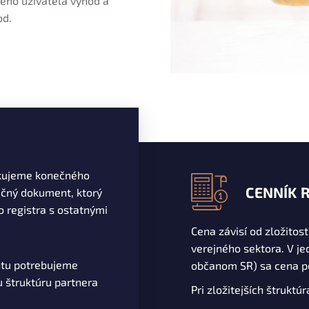
ného užívateľa výhod a
od.
fikujeme konečného
CENNÍK 
ačný dokument, ktorý
o registra s ostatnými
Cena závisí od zložitost
verejného sektora. V je
ntu potrebujeme
občanom SR) sa cena p
u štruktúru partnera
Pri zložitejších štruktú