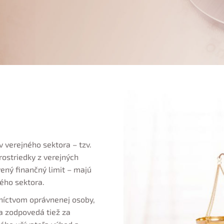
v verejného sektora – tzv.
rostriedky z verejných
ný finančný limit – majú
ného sektora.
dníctvom oprávnenej osoby,
a zodpovedá tiež za